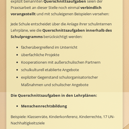
explizit benannten
Querschnittsaufgaben
seien der
Praxisarbeit an dieser Stelle noch einmal
verbindlich
vorangestellt
und mit schuleigenen Beispielen versehen:
Jede Schule entscheidet über die Anlage ihrer schulinternen
Lehrpläne, wie die
Querschnittsaufgaben innerhalb des
Schulprogramms
berücksichtigt werden:
fächerübergreifend im Unterricht
überfachliche Projekte
Kooperationen mit außerschulischen Partnern
schulkulturell etablierte Angebote
expliziter Gegenstand schulorganisatorischer
Maßnahmen und schulischer Angebote
Die Querschnittsaufgaben in den Lehrplänen:
Menschenrechtsbildung
Beispiele: Klassenräte, Kinderkonferenz, Kinderrechte, 17 UN-
Nachhaltigkeitsziele