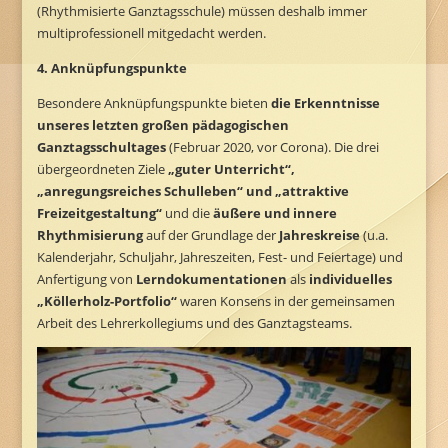
(Rhythmisierte Ganztagsschule) müssen deshalb immer
multiprofessionell mitgedacht werden.
4. Anknüpfungspunkte
Besondere Anknüpfungspunkte bieten
die Erkenntnisse
unseres letzten großen pädagogischen
Ganztagsschultages
(Februar 2020, vor Corona). Die drei
übergeordneten Ziele
„guter Unterricht“,
„anregungsreiches Schulleben“ und „attraktive
Freizeitgestaltung“
und die
äußere und innere
Rhythmisierung
auf der Grundlage der
Jahreskreise
(u.a.
Kalenderjahr, Schuljahr, Jahreszeiten, Fest- und Feiertage) und
Anfertigung von
Lerndokumentationen
als
individuelles
„Köllerholz-Portfolio“
waren Konsens in der gemeinsamen
Arbeit des Lehrerkollegiums und des Ganztagsteams.