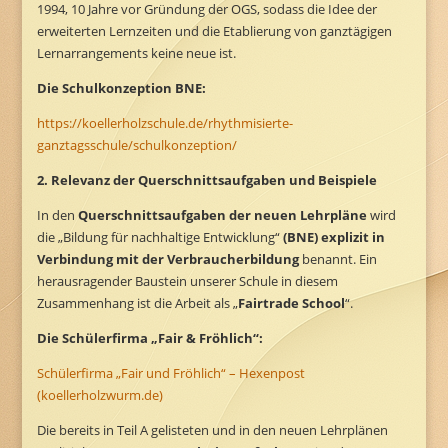
1994, 10 Jahre vor Gründung der OGS, sodass die Idee der
erweiterten Lernzeiten und die Etablierung von ganztägigen
Lernarrangements keine neue ist.
Die Schulkonzeption BNE:
https://koellerholzschule.de/rhythmisierte-
ganztagsschule/schulkonzeption/
2. Relevanz der Querschnittsaufgaben und Beispiele
In den
Querschnittsaufgaben der neuen Lehrpläne
wird
die „Bildung für nachhaltige Entwicklung“
(BNE) explizit in
Verbindung mit der Verbraucherbildung
benannt. Ein
herausragender Baustein unserer Schule in diesem
Zusammenhang ist die Arbeit als „
Fairtrade School
“.
Die Schülerfirma „Fair & Fröhlich“:
Schülerfirma „Fair und Fröhlich“ – Hexenpost
(koellerholzwurm.de)
Die bereits in Teil A gelisteten und in den neuen Lehrplänen