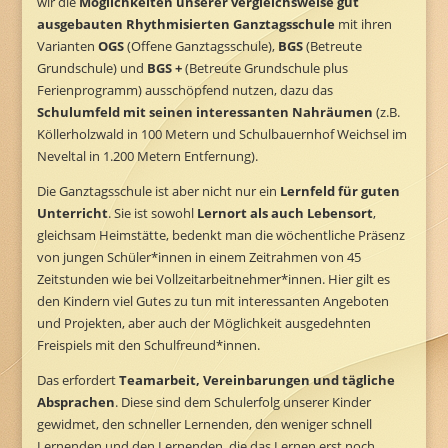
wir die
Möglichkeiten unserer vergleichsweise gut
ausgebauten Rhythmisierten Ganztagsschule
mit ihren
Varianten
OGS
(Offene Ganztagsschule),
BGS
(Betreute
Grundschule) und
BGS +
(Betreute Grundschule plus
Ferienprogramm) ausschöpfend nutzen, dazu das
Schulumfeld mit seinen interessanten Nahräumen
(z.B.
Köllerholzwald in 100 Metern und Schulbauernhof Weichsel im
Neveltal in 1.200 Metern Entfernung).
Die Ganztagsschule ist aber nicht nur ein
Lernfeld für guten
Unterricht
. Sie ist sowohl
Lernort als auch Lebensort
,
gleichsam Heimstätte, bedenkt man die wöchentliche Präsenz
von jungen Schüler*innen in einem Zeitrahmen von 45
Zeitstunden wie bei Vollzeitarbeitnehmer*innen. Hier gilt es
den Kindern viel Gutes zu tun mit interessanten Angeboten
und Projekten, aber auch der Möglichkeit ausgedehnten
Freispiels mit den Schulfreund*innen.
Das erfordert
Teamarbeit, Vereinbarungen und tägliche
Absprachen
. Diese sind dem Schulerfolg unserer Kinder
gewidmet, den schneller Lernenden, den weniger schnell
Lernenden und den Lernenden, die das Lernen erst noch