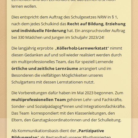
lernen wollen.
Dies entspricht dem Auftrag des Schulgesetzes NRW in § 1,
nach dem jedes Schulkind das
Recht auf Bildung, Erziehung
und individuelle Förderung
hat. Ein anspruchsvoller Auftrag
bei 330 Mädchen und Jungen im Schuljahr 2023/24!
Die langjährig erprobte „
Köllerholz-Lernwerkstatt
“ nimmt
diesen Gedanken auf und soll wieder realisiert werden durch
ein multiprofessionelles Team, das für speziell Lernende
örtliche und zeitliche Lernräume
arrangiert und im
Besonderen die vielfältigen Möglichkeiten unseres
Schulgartens mit dessen Lernstationen nutzt.
Die Vorbereitungen dafür haben im Mai 2023 begonnen. Zum
multiprofessionellen Team
gehören Lehr- und Fachkräfte,
Sonder- und Sozialpädagog*innen und Integrationsfachkräfte.
Das Team korrespondiert mit den Klassenleitungen, den
Eltern, den Ganztagskoordinatorinnen und der Schulleitung.
Als Kommunikationsbasis dient der „
Partizipative
Bildungsplan
“ als Bestandteil unserer Rhythmisierten