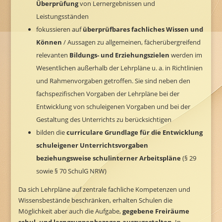
Überprüfung
von Lernergebnissen und
Leistungsständen
fokussieren auf
überprüfbares fachliches Wissen und
Können
/ Aussagen zu allgemeinen, fächerübergreifend
relevanten
Bildungs- und Erziehungszielen
werden im
Wesentlichen außerhalb der Lehrpläne u. a. in Richtlinien
und Rahmenvorgaben getroffen. Sie sind neben den
fachspezifischen Vorgaben der Lehrpläne bei der
Entwicklung von schuleigenen Vorgaben und bei der
Gestaltung des Unterrichts zu berücksichtigen
bilden die
curriculare Grundlage für die Entwicklung
schuleigener Unterrichtsvorgaben
beziehungsweise schulinterner Arbeitspläne
(§ 29
sowie § 70 SchulG NRW)
Da sich Lehrpläne auf zentrale fachliche Kompetenzen und
Wissensbestände beschränken, erhalten Schulen die
Möglichkeit aber auch die Aufgabe,
gegebene Freiräume