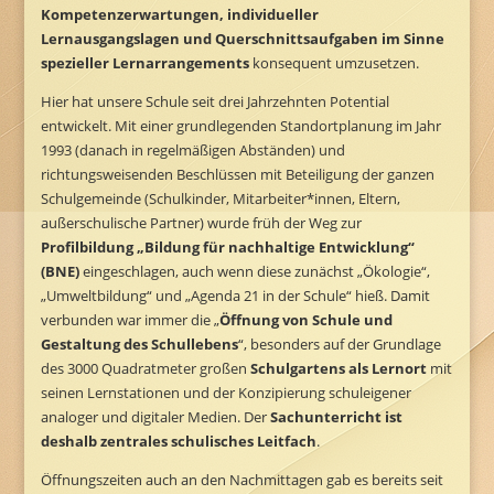
Kompetenzerwartungen, individueller
Lernausgangslagen und Querschnittsaufgaben im Sinne
spezieller
Lernarrangements
konsequent umzusetzen.
Hier hat unsere Schule seit drei Jahrzehnten Potential
entwickelt. Mit einer grundlegenden Standortplanung im Jahr
1993 (danach in regelmäßigen Abständen) und
richtungsweisenden Beschlüssen mit Beteiligung der ganzen
Schulgemeinde (Schulkinder, Mitarbeiter*innen, Eltern,
außerschulische Partner) wurde früh der Weg zur
Profilbildung „Bildung für nachhaltige Entwicklung“
(BNE)
eingeschlagen, auch wenn diese zunächst „Ökologie“,
„Umweltbildung“ und „Agenda 21 in der Schule“ hieß. Damit
verbunden war immer die „
Öffnung von Schule und
Gestaltung des Schullebens
“, besonders auf der Grundlage
des 3000 Quadratmeter großen
Schulgartens als Lernort
mit
seinen Lernstationen und der Konzipierung schuleigener
analoger und digitaler Medien. Der
Sachunterricht ist
deshalb zentrales schulisches Leitfach
.
Öffnungszeiten auch an den Nachmittagen gab es bereits seit