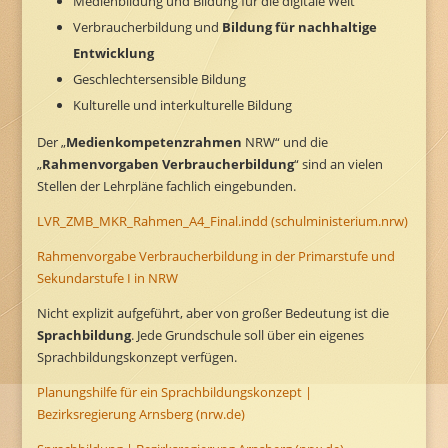
Medienbildung und Bildung für die digitale Welt
Verbraucherbildung und
Bildung für nachhaltige
Entwicklung
Geschlechtersensible Bildung
Kulturelle und interkulturelle Bildung
Der „
Medienkompetenzrahmen
NRW“ und die
„
Rahmenvorgaben Verbraucherbildung
“ sind an vielen
Stellen der Lehrpläne fachlich eingebunden.
LVR_ZMB_MKR_Rahmen_A4_Final.indd (schulministerium.nrw)
Rahmenvorgabe Verbraucherbildung in der Primarstufe und
Sekundarstufe I in NRW
Nicht explizit aufgeführt, aber von großer Bedeutung ist die
Sprachbildung
. Jede Grundschule soll über ein eigenes
Sprachbildungskonzept verfügen.
Planungshilfe für ein Sprachbildungskonzept |
Bezirksregierung Arnsberg (nrw.de)