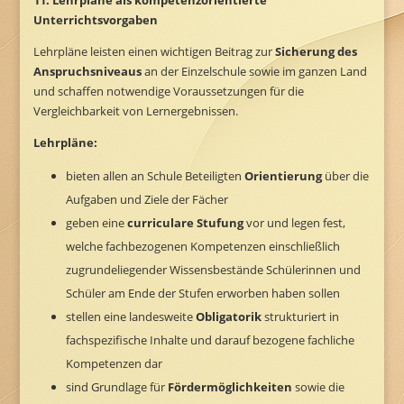
11. Lehrpläne als kompetenzorientierte
Unterrichtsvorgaben
Lehrpläne leisten einen wichtigen Beitrag zur
Sicherung des
Anspruchsniveaus
an der Einzelschule sowie im ganzen Land
und schaffen notwendige Voraussetzungen für die
Vergleichbarkeit von Lernergebnissen.
Lehrpläne:
bieten allen an Schule Beteiligten
Orientierung
über die
Aufgaben und Ziele der Fächer
geben eine
curriculare Stufung
vor und legen fest,
welche fachbezogenen Kompetenzen einschließlich
zugrundeliegender Wissensbestände Schülerinnen und
Schüler am Ende der Stufen erworben haben sollen
stellen eine landesweite
Obligatorik
strukturiert in
fachspezifische Inhalte und darauf bezogene fachliche
Kompetenzen dar
sind Grundlage für
Fördermöglichkeiten
sowie die