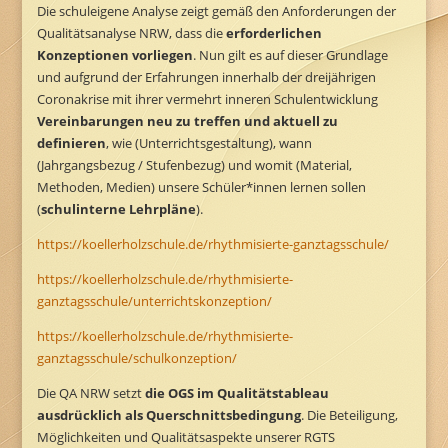
Die schuleigene Analyse zeigt gemäß den Anforderungen der
Qualitätsanalyse NRW, dass die
erforderlichen
Konzeptionen vorliegen
. Nun gilt es auf dieser Grundlage
und aufgrund der Erfahrungen innerhalb der dreijährigen
Coronakrise mit ihrer vermehrt inneren Schulentwicklung
Vereinbarungen neu zu treffen und aktuell zu
definieren
, wie (Unterrichtsgestaltung), wann
(Jahrgangsbezug / Stufenbezug) und womit (Material,
Methoden, Medien) unsere Schüler*innen lernen sollen
(
schulinterne Lehrpläne
).
https://koellerholzschule.de/rhythmisierte-ganztagsschule/
https://koellerholzschule.de/rhythmisierte-
ganztagsschule/unterrichtskonzeption/
https://koellerholzschule.de/rhythmisierte-
ganztagsschule/schulkonzeption/
Die QA NRW setzt
die OGS im Qualitätstableau
ausdrücklich als Querschnittsbedingung
. Die Beteiligung,
Möglichkeiten und Qualitätsaspekte unserer RGTS