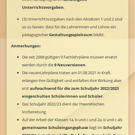
Unterrichtsvorgaben
.
(3) Unterrichtsvorgaben nach den Absätzen 1 und 2 sind
so zu fassen, dass für die Lehrerinnen und
Lehrer ein
pädagogischer
Gestaltungsspielraum
bleibt.
Anmerkungen:
Die seit 2008 gültigen 9 Fachlehrpläne müssen ersetzt
werden durch die
9 Neuversionen
.
Die neuenLehrpläne traten am 01.08.2021 in Kraft,
erlangen ihre Gültigkeit und entfalten ihre Wirkung aber
erst
aufwachsend für die zum Schuljahr 2022/2023
eingeschulten Schülerinnen und Schüler
.
Das Schuljahr 2022/23 dient der theoretischen
Vorbereitung.
Auf der Arbeit der Klassen 1a, b und c und 2a, b und c als
gemeinsame Schuleingangsphase
liegt im
Schuljahr