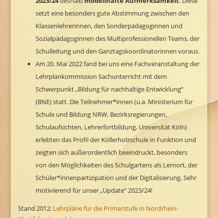
2023/24
deshalb
modellhafte Aufmerksamkeit
. Diese
setzt eine besonders gute Abstimmung zwischen den
Klassenlehrerinnen, den Sonderpädagoginnen und
Sozialpädagoginnen des Multiprofessionellen Teams, der
Schulleitung und den Ganztagskoordinatorinnen voraus.
Am 20. Mai 2022 fand bei uns eine Fachveranstaltung der
Lehrplankommission Sachunterricht mit dem
Schwerpunkt „Bildung für nachhaltige Entwicklung“
(BNE) statt. Die Teilnehmer*innen (u.a. Ministerium für
Schule und Bildung NRW, Bezirksregierungen,
Schulaufsichten, Lehrerfortbildung, Universität Köln)
erlebten das Profil der Köllerholzschule in Funktion und
zeigten sich außerordentlich beeindruckt, besonders
von den Möglichkeiten des Schulgartens als Lernort, der
Schüler*innenpartizipation und der Digitalisierung. Sehr
motivierend für unser „Update“ 2023/24!
Stand 2012:
Lehrpläne für die Primarstufe in Nordrhein-