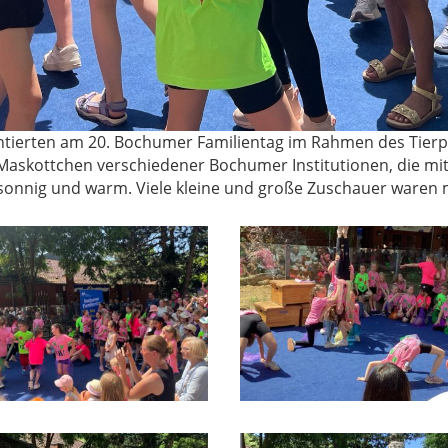
entierten am 20. Bochumer Familientag im Rahmen des Tierp
 Maskottchen verschiedener Bochumer Institutionen, die mit
onnig und warm. Viele kleine und große Zuschauer waren 