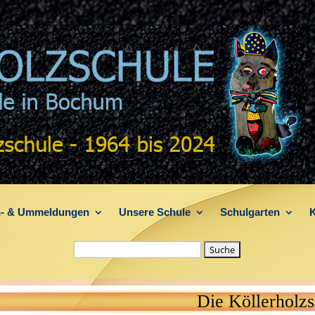
- & Ummeldungen
Unsere Schule
Schulgarten
K
Suche nach:
schule bietet KEINEN Tag der offenen Tü