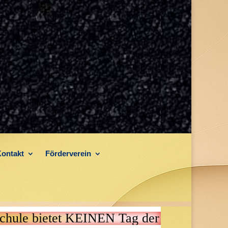
ontakt
Förderverein
r an!!!
Die Köllerholzschule bie